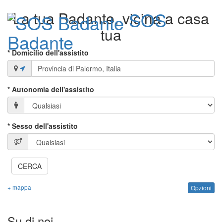
SOS
La tua Badante, vicina a casa
tua
Badante
* Domicilio dell'assistito
Toggle
navigati
* Autonomia dell'assistito
* Sesso dell'assistito
CERCA
+ mappa
Opzioni
Su di noi