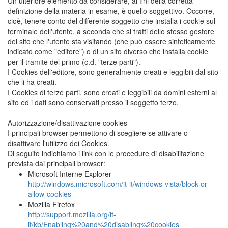
Un ulteriore elemento da considerare, ai fini della corretta
definizione della materia in esame, è quello soggettivo. Occorre,
cioè, tenere conto del differente soggetto che installa i cookie sul
terminale dell'utente, a seconda che si tratti dello stesso gestore
del sito che l'utente sta visitando (che può essere sinteticamente
indicato come "editore") o di un sito diverso che installa cookie
per il tramite del primo (c.d. "terze parti").
I Cookies dell'editore, sono generalmente creati e leggibili dal sito
che li ha creati.
I Cookies di terze parti, sono creati e leggibili da domini esterni al
sito ed i dati sono conservati presso il soggetto terzo.
Autorizzazione/disattivazione cookies
I principali browser permettono di scegliere se attivare o
disattivare l'utilizzo dei Cookies.
Di seguito indichiamo i link con le procedure di disabilitazione
prevista dai principali browser:
Microsoft Interne Explorer
http://windows.microsoft.com/it-it/windows-vista/block-or-
allow-cookies
Mozilla Firefox
http://support.mozilla.org/it-
it/kb/Enabling%20and%20disabling%20cookies