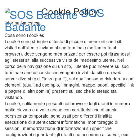
SOS
Cookie Policy
Badante
informativa estesa
Cosa sono i cookies
I cookie sono stringhe di testo di piccole dimensioni che i siti
Toggle
visitati dall'utente inviano al suo terminale (solitamente al
navigati
browser), dove vengono memorizzati per essere poi ritrasmessi
agli stessi siti alla successiva visita del medesimo utente. Nel
corso della navigazione su un sito, l'utente può ricevere sul suo
terminale anche cookie che vengono inviati da siti o da web
server diversi (c.d. "terze parti"), sui quali possono risiedere alcuni
elementi (quali, ad esempio, immagini, mappe, suoni, specifici link
a pagine di altri domini) presenti sul sito che lo stesso sta
visitando.
I cookie, solitamente presenti nei browser degli utenti in numero
molto elevato e a volte anche con caratteristiche di ampia
persistenza temporale, sono usati per differenti finalità:
esecuzione di autenticazioni informatiche, monitoraggio di
sessioni, memorizzazione di informazioni su specifiche
configurazioni riguardanti gli utenti che accedono al server, ecc.