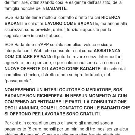
del familiare, ottimizzando così le esigenze dell’assistito, della
famiglia nonché della
BADANTE
.
SOS Badante
tiene molto al contatto diretto tra chi
RICERCA
BADANTI
e chi offre
LAVORO COME BADANTE
, ma anche alla
sicurezza: sono previste, quindi, funzioni apposite per la
segnalazione in casi di abuso.
SOS Badante
è un’APP sociale semplice, veloce e sicura,
integrata con il Web, che consente a chi cerca
ASSISTENZA
DOMICILIARE PRIVATA
di poterla trovare senza intermediari,
agenzie o terze persone, e per coloro che sono alla ricerca di
NUOVE OFFERTE DI LAVORO COME BADANTE
, di uscire dal
complicato bacino, ristretto e non sempre fortunato, del
“passaparola”.
NON ESSENDO UN INTERLOCUTORE O MEDIATORE,
SOS
BADANTE
NON RICHIEDERA’ IN NESSUN MOMENTO ALCUN
COMPENSO AD ENTRAMBE LE PARTI. LA CONSULTAZIONE
DEGLI ANNUNCI, COME IL CONTATTO CON LE BADANTI CHE
SI OFFRONO PER LAVORARE SONO GRATUITI.
Per chi è in cerca di un posto di lavoro gli annunci sono a
pagamento (5 euro mensili per un minimo di tre mesi senza alcun
obbligo di rinnovo). Questa scelta operativa è stata effettuata