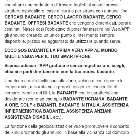
contattare una badante o di trovare fogliettini volanti presso
strutture ospedaliere, case di cura o per strada con annunci tipo:
CERCASI BADANTE, CERCO LAVORO BADANTE, CERCO
BADANTE, OFFRESI BADANTE
che vengono dimenticati, persi o
cestinati. Nasce così l’obbiettivo di poter far inserire nel Web/APP
gli annunci creando un unico punto di riferimento sempre
disponibile, pratico ed aggiornato da utilizzare quando serve.
ECCO
SOS BADANTE
LA PRIMA VERA APP AL MONDO
MULTILINGUA PER IL TUO SMARTPHONE.
Scarica adesso l’APP gratuita e senza registrazioni, scegli,
chiami e parli direttamente con la tua nuova badante.
Una ricerca dalla facile consultazione, veloce e con risposte in
tempo reale, misurata sulle proprie esigenze, consentirà di
cercare, tramite dei filtri, la
BADANTE
con le caratteristiche
desiderate (come ad esempio
BADANTE UCRAINA, BADANTE
A ORE, COLF e BADANTI, BADANTE IN ITALIA, ASSISTENZA
INFIERMERISTICA BADANTE, ASSISTENZA ANZIANI,
ASSISTENZA DISABILI,
etc.).
La funzione della geolocalizzazione vuole promuovere il concetto
del km0 ordinando gli annunci in base alla vicinanza col domicilio