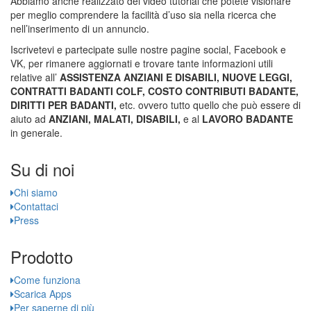
Abbiamo anche realizzato dei video tutorial che potete visionare
per meglio comprendere la facilità d’uso sia nella ricerca che
nell’inserimento di un annuncio.
Iscrivetevi e partecipate sulle nostre pagine social, Facebook e
VK, per rimanere aggiornati e trovare tante informazioni utili
relative all’
ASSISTENZA ANZIANI E DISABILI, NUOVE LEGGI,
CONTRATTI BADANTI COLF, COSTO CONTRIBUTI BADANTE,
DIRITTI PER BADANTI,
etc. ovvero tutto quello che può essere di
aiuto ad
ANZIANI, MALATI, DISABILI,
e al
LAVORO BADANTE
in generale.
Su di noi
Chi siamo
Contattaci
Press
Prodotto
Come funziona
Scarica Apps
Per saperne di più