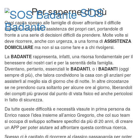
SOS
Per saperne di più
Badante
Oggi capita spesso alle famiglie di dover affrontare il difficile
impegno nel gestire l’assistenza dei propri cari, portandole di
fronte a una serie di decisioni difficili da prendere. Molte volte si
deve ricorrere, anche con urgenza, a una forma di
ASSISTENZA
Toggle
DOMICILIARE
ma non si sa come fare e a chi rivolgersi.
navigati
La
BADANTE
rappresenta, infatti, una risorsa fondamentale per il
benessere dei nostri cari e per la serenità della famiglia.
Diventano, pertanto, essenziali le
BADANTI
, o i
BADANTI
(oggi
sempre di più), che talora condividono la casa con gli anziani per
assisterli al meglio sia di giorno che di notte. In altre circostanze
se ne prendono cura soltanto per alcune ore al giorno, liberandoli
dei compiti più gravosi dal punto di vista fisico ed anche pericolosi
in fatto di sicurezza.
Da tutte queste difficoltà e necessità vissute in prima persona da
Enrico nasce l’idea insieme all’amico Gregorio, che col suo team
si occupa di sviluppo software specifici da più di 20 anni, di creare
un APP per poter aiutare ad affrontare questa continua ricerca.
Spesso ci è capitato di ricorrere al classico passaparola per poter