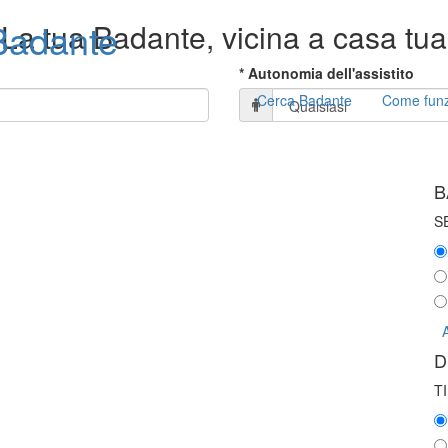
adante
La tua Badante, vicina a casa tua
* Autonomia dell'assistito
Cerca Badante
Come fun
B
S
D
T