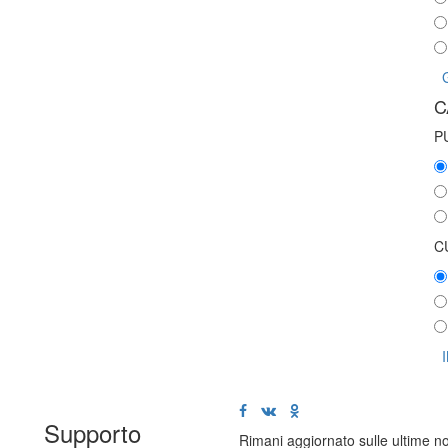
C
P
C
Supporto
Rimani aggiornato sulle ultime n