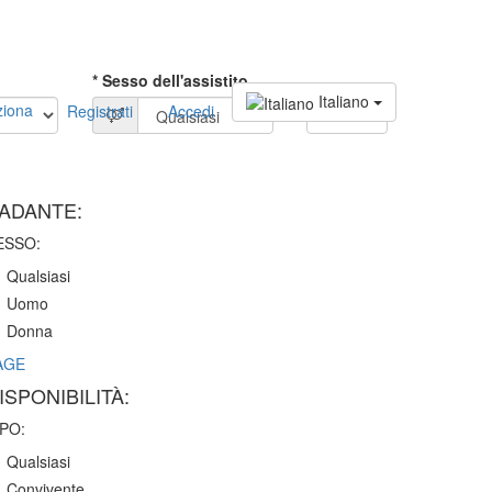
* Sesso dell'assistito
Italiano
ziona
Registrati
Accedi
CERCA
ADANTE:
ESSO:
Qualsiasi
Uomo
Donna
AGE
ISPONIBILITÀ:
IPO:
Qualsiasi
Convivente